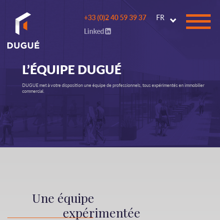
Go to
+33 (0)2 40 59 39 37
FR
main
Linked
content
L’ÉQUIPE DUGUÉ
DUGUE met à votre disposition une équipe de professionnels, tous expérimentés en immobilier
commercial.
Une équipe
expérimentée