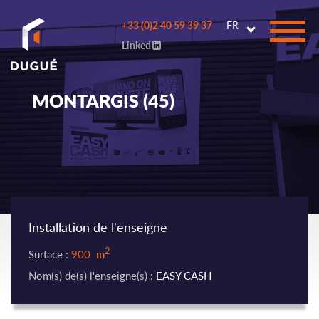
Go to
+33 (0)2 40 59 39 37
FR
main
Linked
content
MONTARGIS (45)
Installation de l'enseigne
2
Surface :
900 m
Nom(s) de(s) l'enseigne(s) :
EASY CASH