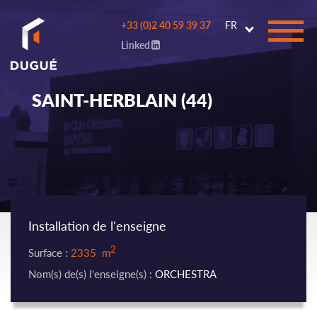
Go to
+33 (0)2 40 59 39 37
FR
main
Linked
content
SAINT-HERBLAIN (44)
Installation de l'enseigne
2
Surface :
2335 m
Nom(s) de(s) l'enseigne(s) :
ORCHESTRA